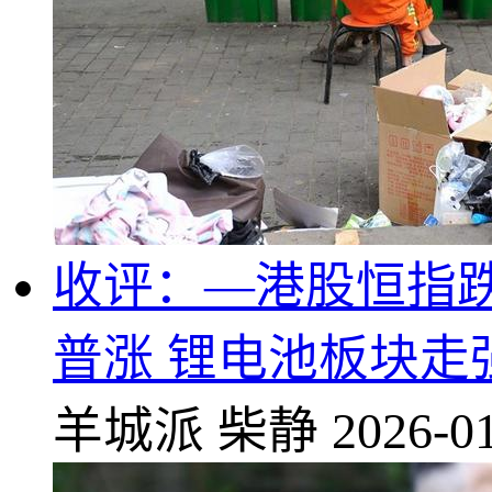
收评：—港股恒指跌0.
普涨 锂电池板块走
羊城派
柴静
2026-01