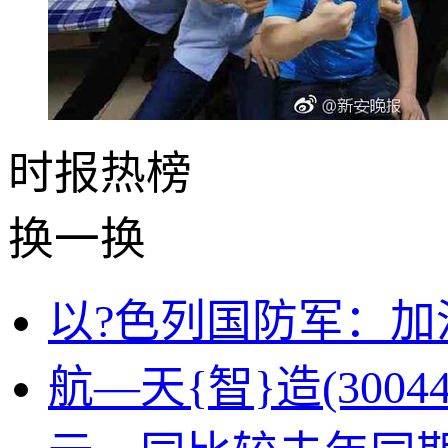
时报
热榜
换一换
以?色列国防军：
航—天{智}造(3004