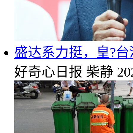
盛达系力挺，皇?台
好奇心日报
柴静
20