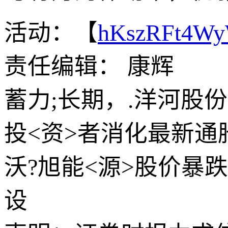
活动：【
hKszRFt4W
责任编辑： 康辉
蓄力;长期，.洋河股
投<资>者消化最新
沃?旭能<源>股价暴
设