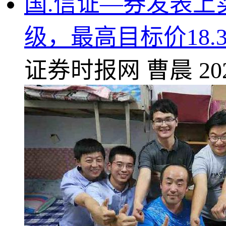
国.信证—券发表上
级，最高目标价18.3
证券时报网
曹晨
20