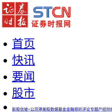
首页
快讯
要闻
股市
新股
信披+
公司
港美股
数据
基金
金融
视听
评论
专题
产经
创